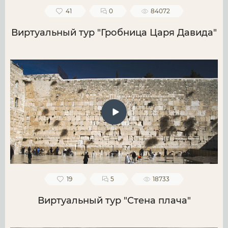
41
0
84072
Виртуальный тур "Гробница Царя Давида"
19
5
18733
Виртуальный тур "Стена плача"