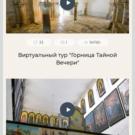
33
1
94760
Виртуальный тур "Горница Тайной
Вечери"