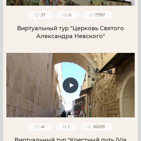
37
0
77917
Виртуальный тур "Церковь Святого
Александра Невского"
41
1
163091
Виртуальный тур "Крестный путь (Via