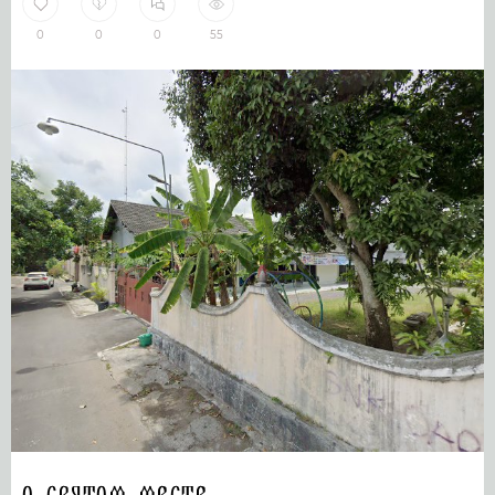
0
0
0
55