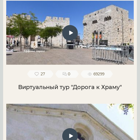
27
0
69299
Виртуальный тур "Дорога к Храму"