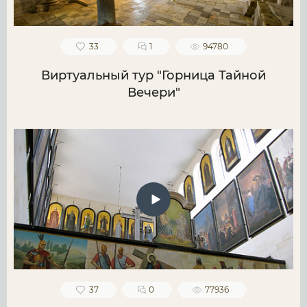
33
1
94780
Виртуальный тур "Горница Тайной
Вечери"
37
0
77936