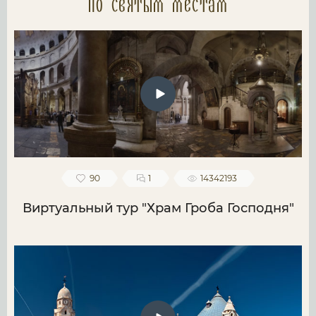
по святым местам
90
1
14342193
Виртуальный тур "Храм Гроба Господня"