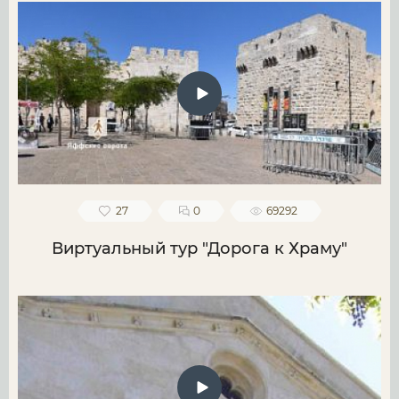
27
0
69292
Виртуальный тур "Дорога к Храму"