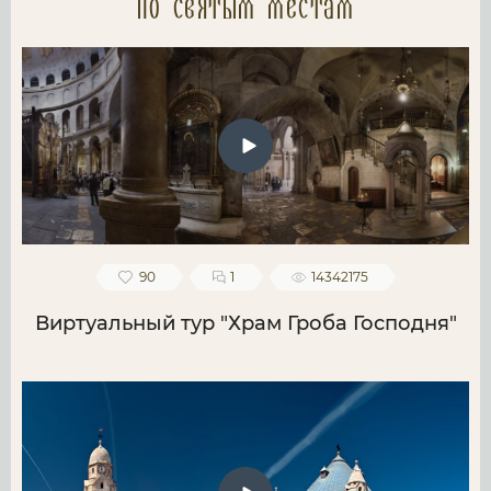
по святым местам
90
1
14342175
Виртуальный тур "Храм Гроба Господня"