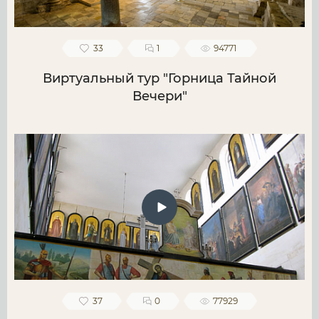
33
1
94771
Виртуальный тур "Горница Тайной
Вечери"
37
0
77929