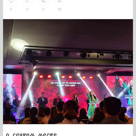
0
0
0
76