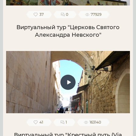
37
0
77929
Виртуальный тур "Церковь Святого
Александра Невского"
41
1
163140
Виртуальный тур "Крестный путь (Via