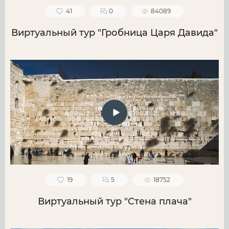
41
0
84089
Виртуальный тур "Гробница Царя Давида"
19
5
18752
Виртуальный тур "Стена плача"