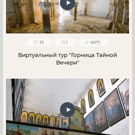
33
1
94771
Виртуальный тур "Горница Тайной
Вечери"