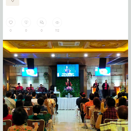
0
0
0
112