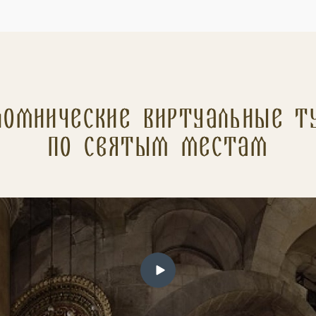
ломнические Виртуальные т
по святым местам