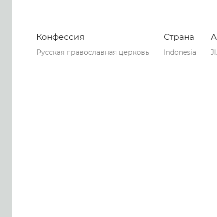
Конфессия
Страна
А
Русская православная церковь
Indonesia
J
0
0
0
133