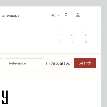
RU
 календарь
0
0
133
Search
Virtual tour
ny