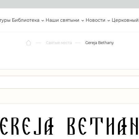
туры
Библиотека
Наши святыни
Новости
Церковный
Святые места
Gereja Bethany
ereja Betha