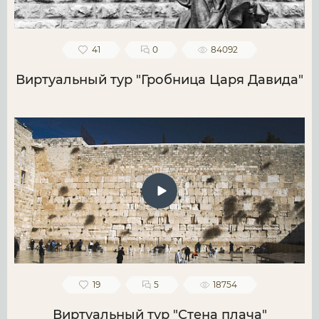
41
0
84092
Виртуальный тур "Гробница Царя Давида"
19
5
18754
Виртуальный тур "Стена плача"