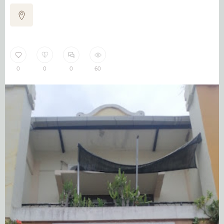
0
0
0
60