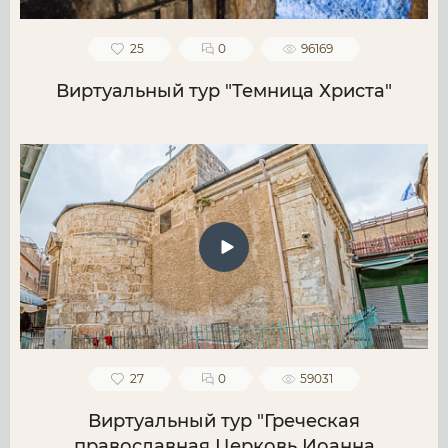
25
0
96169
Виртуальный тур "Темница Христа"
27
0
59031
Виртуальный тур "Греческая
православная Церковь Иоанна