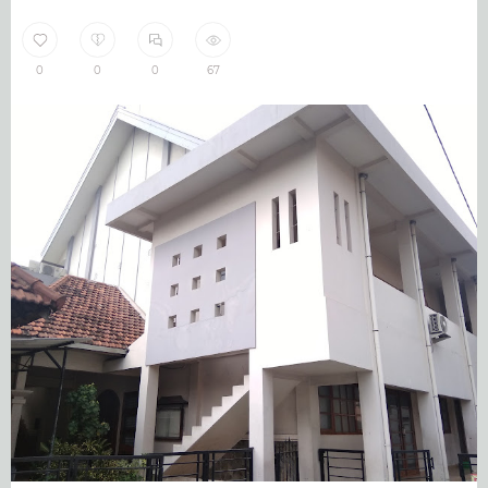
0
0
0
67