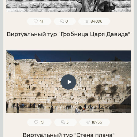
41
0
84096
Виртуальный тур "Гробница Царя Давида"
19
5
18756
Виртуальный тур "Стена плача"