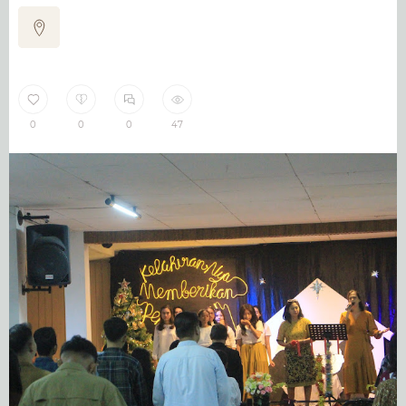
0
0
0
47