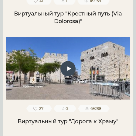
41
1
163168
Виртуальный тур "Крестный путь (Via
Dolorosa)"
27
0
69298
Виртуальный тур "Дорога к Храму"