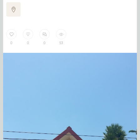
0
0
0
53