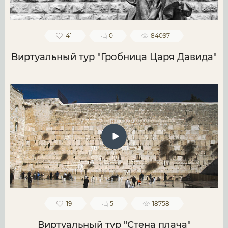
41
0
84097
Виртуальный тур "Гробница Царя Давида"
19
5
18758
Виртуальный тур "Стена плача"