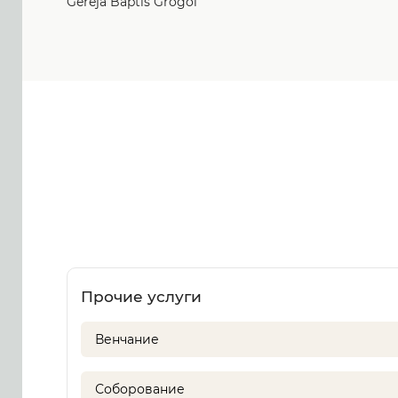
Gereja Baptis Grogol
Прочие услуги
Венчание
Соборование