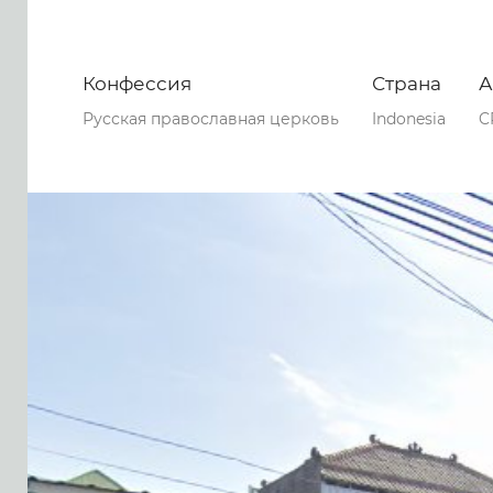
Конфессия
Страна
А
Русская православная церковь
Indonesia
C
0
0
0
118