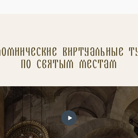
ломнические Виртуальные т
по святым местам