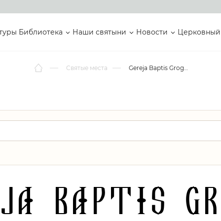
туры
Библиотека
Наши святыни
Новости
Церковный
Святые места
Gereja Baptis Grogol
eja Baptis Gr