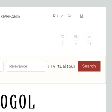
RU
 календарь
0
0
118
Search
Virtual tour
ogol