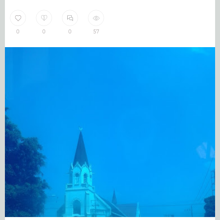
0
0
0
57