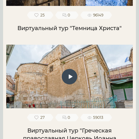
25
0
96149
Виртуальный тур "Темница Христа"
27
0
59013
Виртуальный тур "Греческая
православная Церковь Иоанна