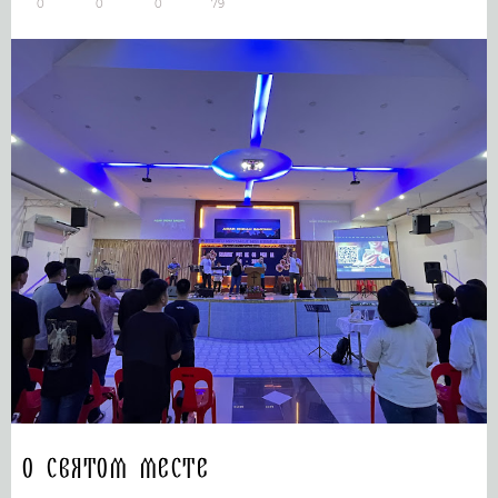
0
0
0
79
О святом месте