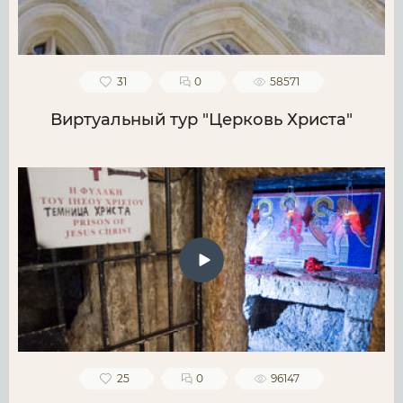
31
0
58571
Виртуальный тур "Церковь Христа"
25
0
96147