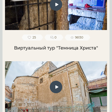
25
0
96130
Виртуальный тур "Темница Христа"