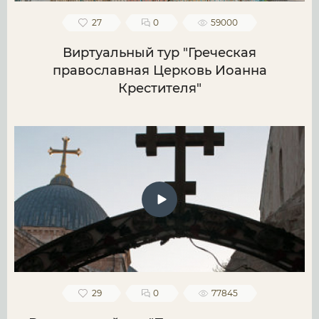
27
0
59000
Виртуальный тур "Греческая
православная Церковь Иоанна
Крестителя"
29
0
77845