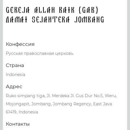
Gereja Allah Baik (GAB)
Damai Sejahtera Jombang
Конфессия
Русская православная церковь
Страна
Indonesia
Адрес
Ruko simpang tiga, Jl. Merdeka Jl. Gus Dur No.5, Weru,
Mojongapit, Jombang, Jombang Regency, East Java
61419, Indonesia
Контакты