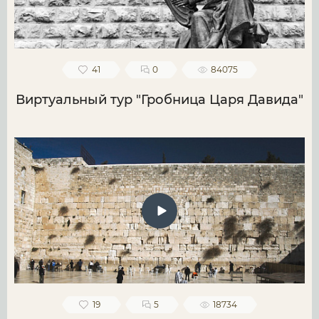
41
0
84075
Виртуальный тур "Гробница Царя Давида"
19
5
18734