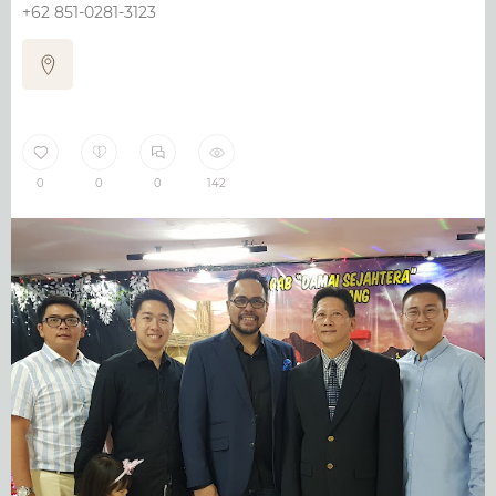
+62 851-0281-3123
0
0
0
142