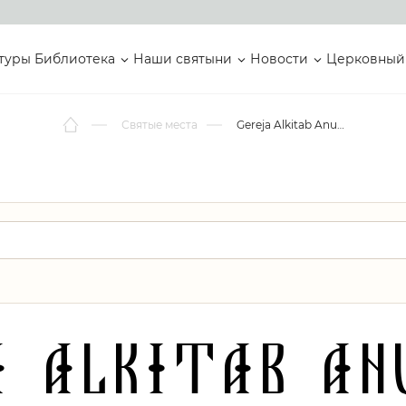
туры
Библиотека
Наши святыни
Новости
Церковный
Святые места
Gereja Alkitab Anugerah
a Alkitab An