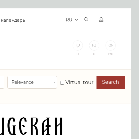
RU
 календарь
0
0
170
Search
Virtual tour
ugerah