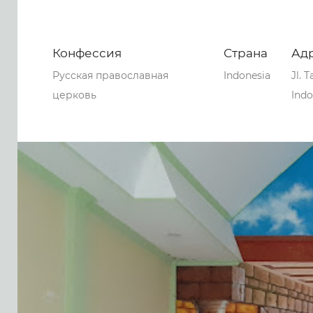
Конфессия
Страна
Ад
Русская православная
Indonesia
Jl. 
церковь
Indo
0
0
0
170