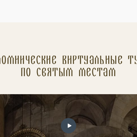
ломнические Виртуальные т
по святым местам