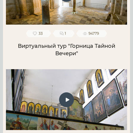
33
1
94779
Виртуальный тур "Горница Тайной
Вечери"