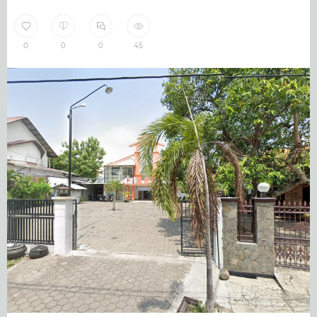
0
0
0
45