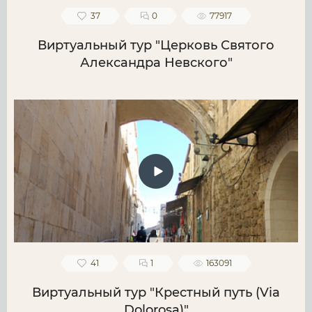
37
0
77917
Виртуальный тур "Церковь Святого
Александра Невского"
41
1
163091
Виртуальный тур "Крестный путь (Via
Dolorosa)"