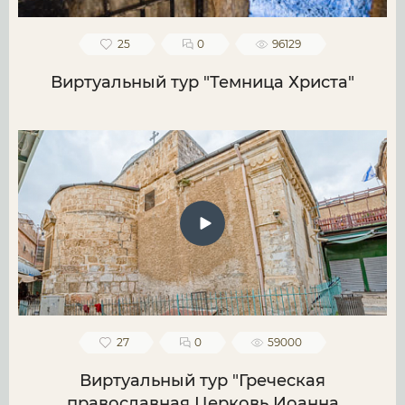
25
0
96129
Виртуальный тур "Темница Христа"
27
0
59000
Виртуальный тур "Греческая
православная Церковь Иоанна