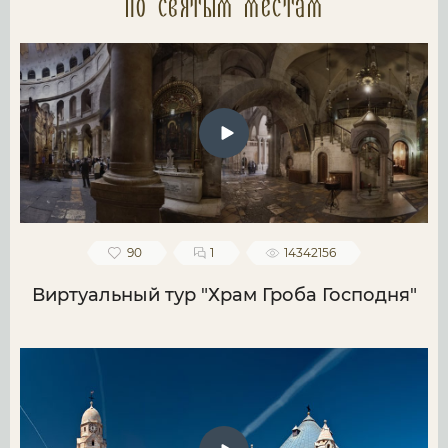
по святым местам
90
1
14342156
Виртуальный тур "Храм Гроба Господня"