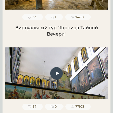
33
1
94763
Виртуальный тур "Горница Тайной
Вечери"
37
0
77923