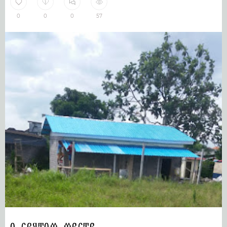
0
0
0
57