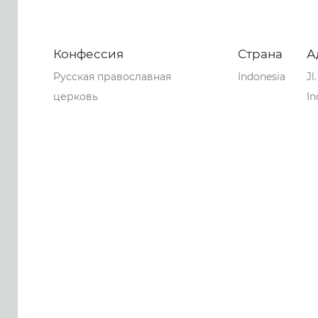
Конфессия
Страна
А
Русская православная
Indonesia
Jl
церковь
In
0
0
0
143