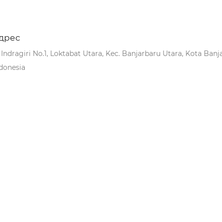
дрес
. Indragiri No.1, Loktabat Utara, Kec. Banjarbaru Utara, Kota Ban
donesia