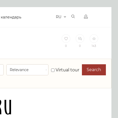
RU
 календарь
0
0
143
Search
Virtual tour
RU