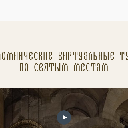
ломнические Виртуальные т
по святым местам