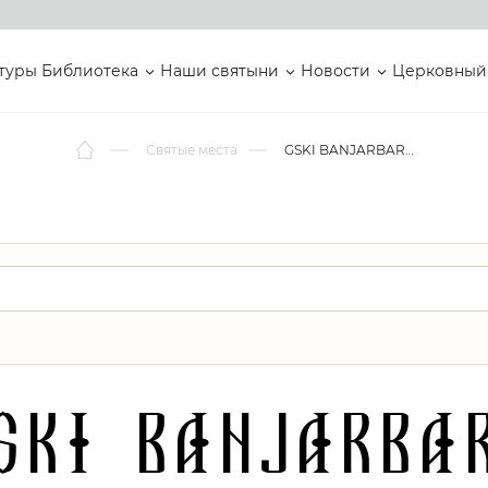
туры
Библиотека
Наши святыни
Новости
Церковный
Святые места
GSKI BANJARBARU
SKI BANJARBA