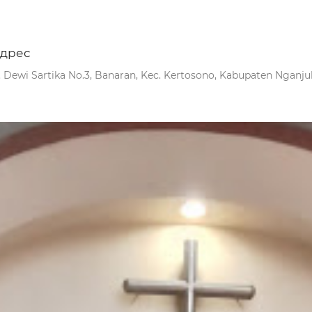
дрес
l. Dewi Sartika No.3, Banaran, Kec. Kertosono, Kabupaten Nganju