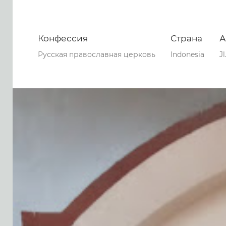
Конфессия
Страна
А
Русская православная церковь
Indonesia
J
0
0
0
57