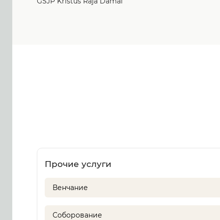
GSJP Kristus Raja Damai
Прочие услуги
Венчание
Соборование