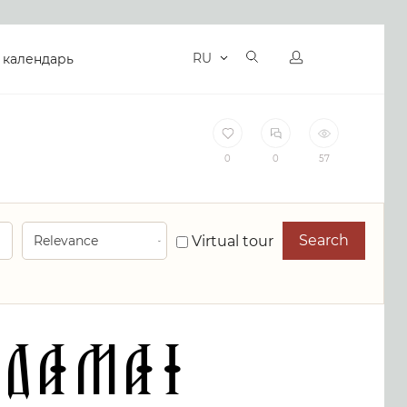
RU
 календарь
0
0
57
Search
Virtual tour
 Damai