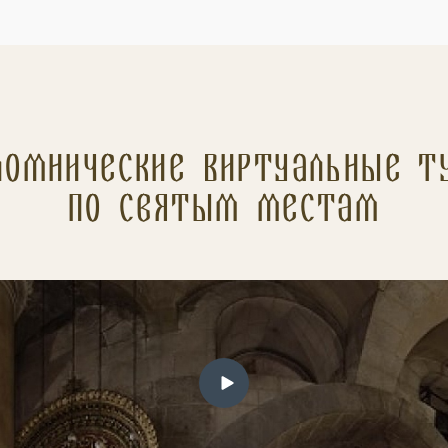
ломнические Виртуальные т
по святым местам