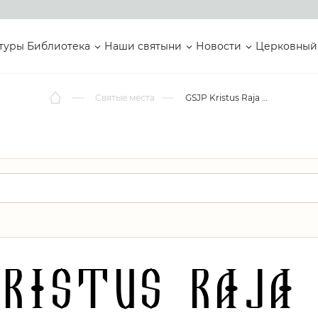
туры
Библиотека
Наши святыни
Новости
Церковный
Святые места
GSJP Kristus Raja Damai
Kristus Raja