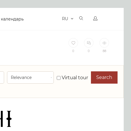
RU
 календарь
0
0
88
Search
Virtual tour
ni