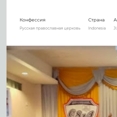
Конфессия
Страна
А
Русская православная церковь
Indonesia
J
0
0
0
88