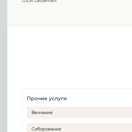
GSJA Getsemani
Прочие услуги
Венчание
Соборование