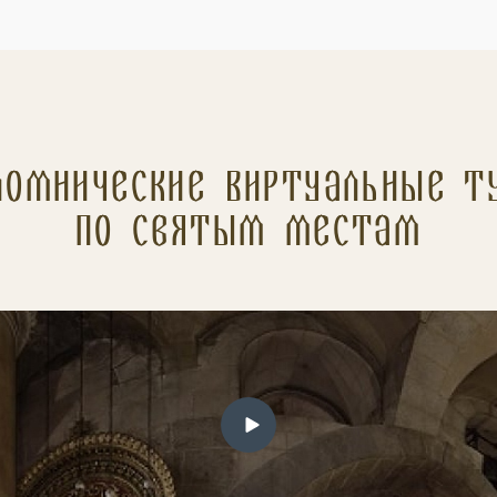
ломнические Виртуальные т
по святым местам