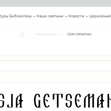
туры
Библиотека
Наши святыни
Новости
Церковный
Святые места
GSJA Getsemani
SJA Getsema