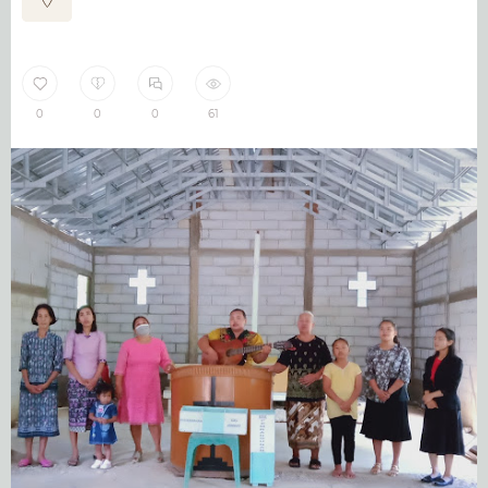
0
0
0
61