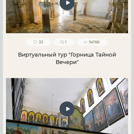
33
1
94768
Виртуальный тур "Горница Тайной
Вечери"