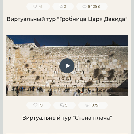
41
0
84088
Виртуальный тур "Гробница Царя Давида"
19
5
18751
Виртуальный тур "Стена плача"