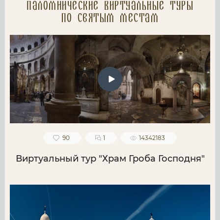
Паломнические Виртуальные туры
по святым местам
90
1
14342183
Виртуальный тур "Храм Гроба Господня"