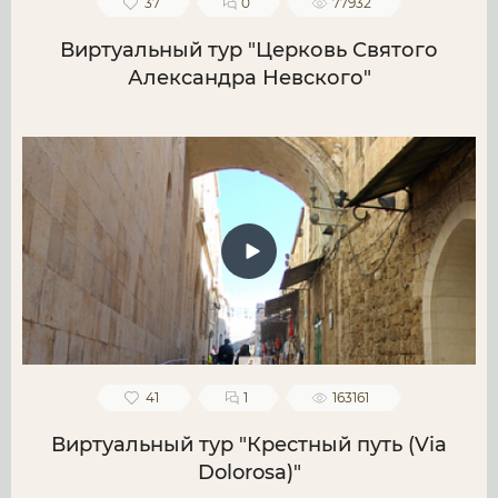
37
0
77932
Виртуальный тур "Церковь Святого
Александра Невского"
41
1
163161
Виртуальный тур "Крестный путь (Via
Dolorosa)"