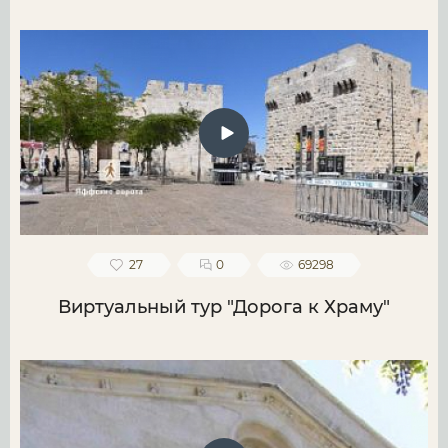
27
0
69298
Виртуальный тур "Дорога к Храму"