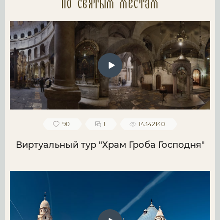
по святым местам
90
1
14342140
Виртуальный тур "Храм Гроба Господня"