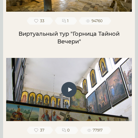
33
1
94760
Виртуальный тур "Горница Тайной
Вечери"
37
0
77917