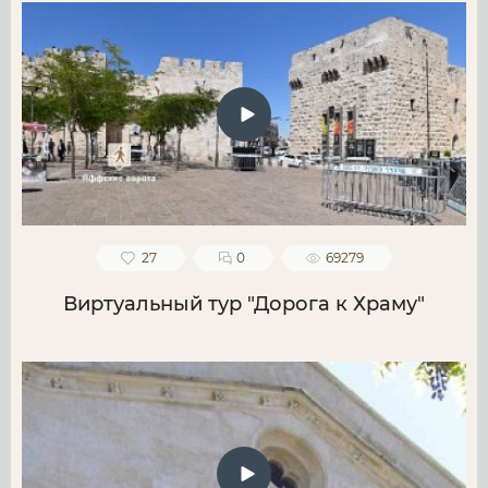
27
0
69279
Виртуальный тур "Дорога к Храму"