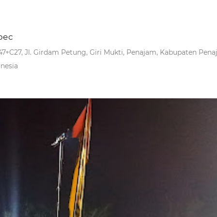
рес
+C27, Jl. Girdam Petung, Giri Mukti, Penajam, Kabupaten Pena
nesia