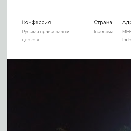
Конфессия
Страна
Ад
Русская православная
Indonesia
MM47
церковь
Indo
0
0
0
95