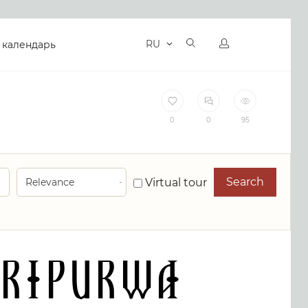
RU
 календарь
0
0
95
Search
Virtual tour
IRIPURWA