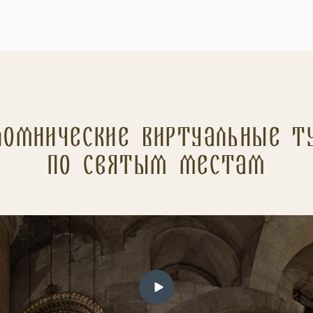
ломнические Виртуальные т
по святым местам