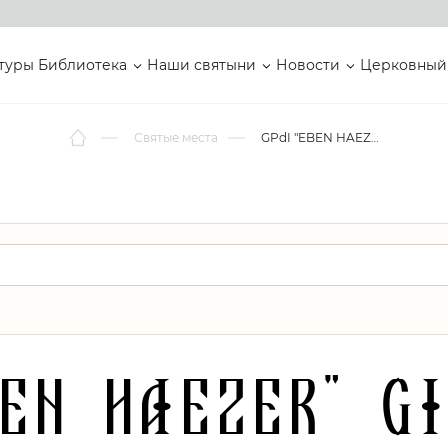
туры
Библиотека
Наши святыни
Новости
Церковный
Святые места
GPdI "EBEN HAEZER" GIRIPURWA
BEN HAEZER" G