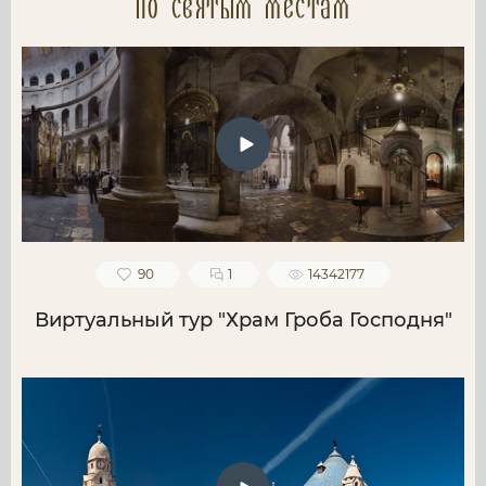
по святым местам
90
1
14342177
Виртуальный тур "Храм Гроба Господня"