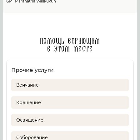
GPT Maranatha Walikukun
Помощь верующим
в этом месте
Прочие услуги
Венчание
Крещение
Освящение
Соборование