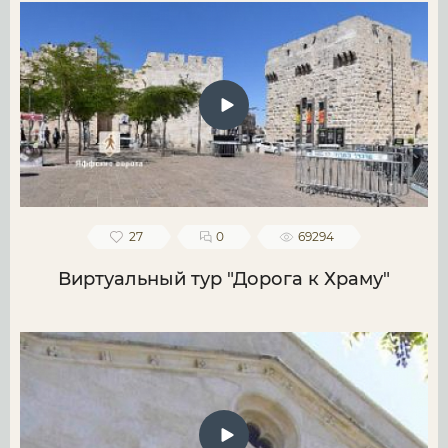
27
0
69294
Виртуальный тур "Дорога к Храму"