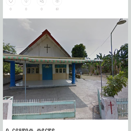
0
0
0
61