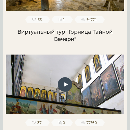
33
1
94774
Виртуальный тур "Горница Тайной
Вечери"
37
0
77930