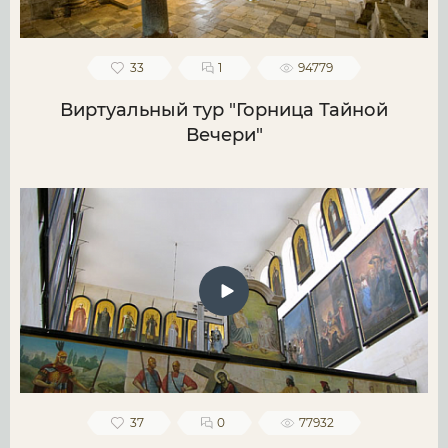
33
1
94779
Виртуальный тур "Горница Тайной
Вечери"
37
0
77932