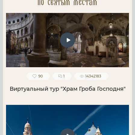
по святым местам
90
1
14342183
Виртуальный тур "Храм Гроба Господня"