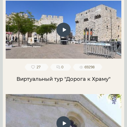
27
0
69298
Виртуальный тур "Дорога к Храму"