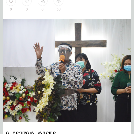
0
0
0
58