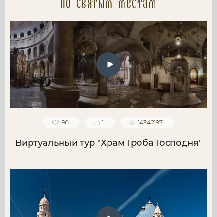
по святым местам
90
1
14342197
Виртуальный тур "Храм Гроба Господня"