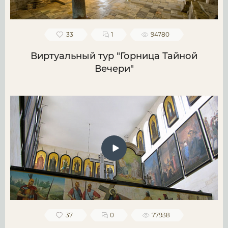
33
1
94780
Виртуальный тур "Горница Тайной
Вечери"
37
0
77938