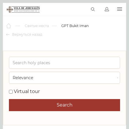
RU
Виртуальные туры
Библиотека
Наши святыни
Новос
Святые места
GPT Bukit Iman
Вернуться назад
0
Virtual tour
Search