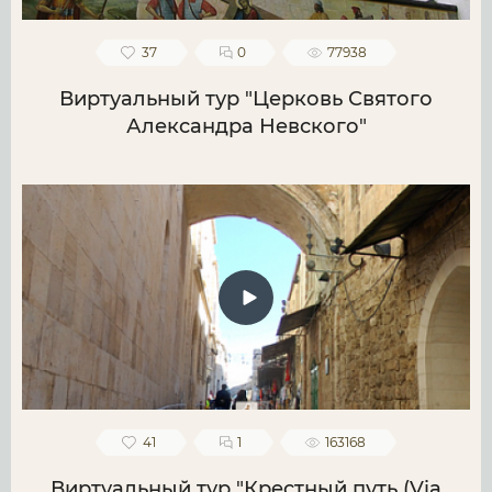
37
0
77938
Виртуальный тур "Церковь Святого
Александра Невского"
41
1
163168
Виртуальный тур "Крестный путь (Via