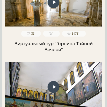
33
1
94781
Виртуальный тур "Горница Тайной
Вечери"