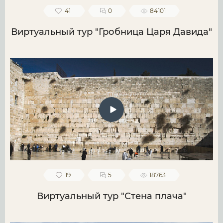
41
0
84101
Виртуальный тур "Гробница Царя Давида"
19
5
18763
Виртуальный тур "Стена плача"