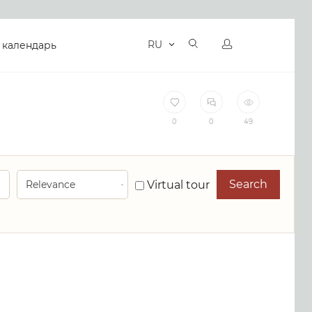
RU
 календарь
0
0
49
Search
Virtual tour
R