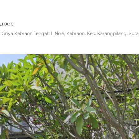
дрес
l. Griya Kebraon Tengah L No.5, Kebraon, Kec. Karangpilang, Sur