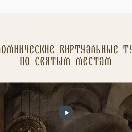
ломнические Виртуальные т
по святым местам