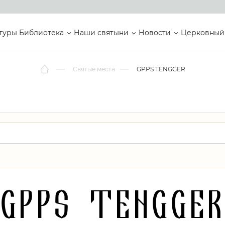
туры
Библиотека
Наши святыни
Новости
Церковный
Святые места
GPPS TENGGER
GPPS TENGGE