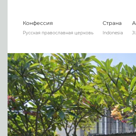
Конфессия
Страна
А
Русская православная церковь
Indonesia
J
0
0
0
49