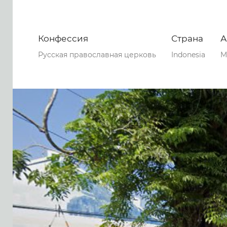
Конфессия
Страна
А
Русская православная церковь
Indonesia
M
0
0
0
54