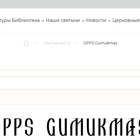
туры
Библиотека
Наши святыни
Новости
Церковный
Святые места
GPPS Gumukmas
GPPS Gumukma