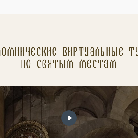
ломнические Виртуальные т
по святым местам