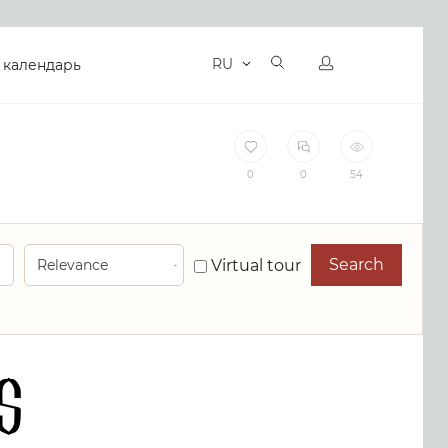
RU
 календарь
0
0
54
Search
Virtual tour
s