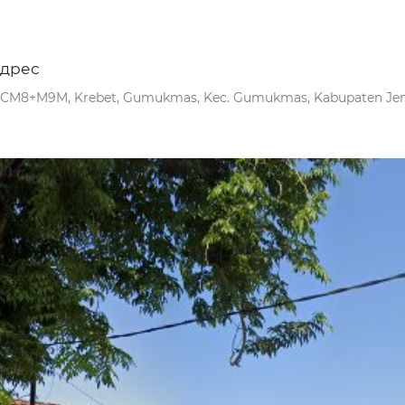
дрес
CM8+M9M, Krebet, Gumukmas, Kec. Gumukmas, Kabupaten Jembe