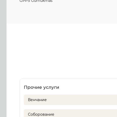
GPPS Gumukmas
Прочие услуги
Венчание
Соборование