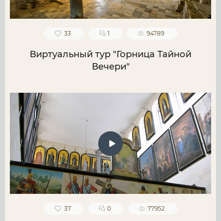
33
1
94789
Виртуальный тур "Горница Тайной
Вечери"
37
0
77952