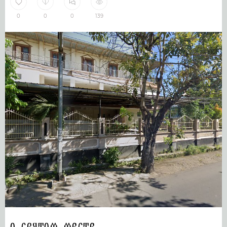
0
0
0
139