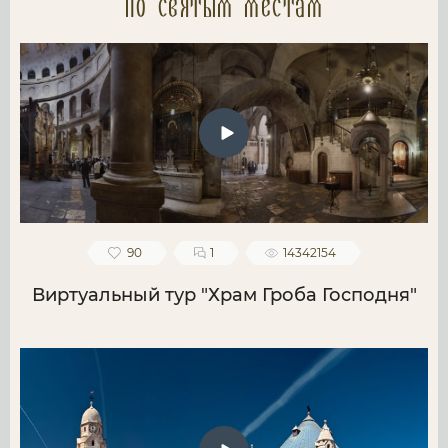
по святым местам
90
1
14342154
Виртуальный тур "Храм Гроба Господня"