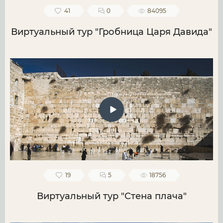
41
0
84095
Виртуальный тур "Гробница Царя Давида"
19
5
18756
Виртуальный тур "Стена плача"