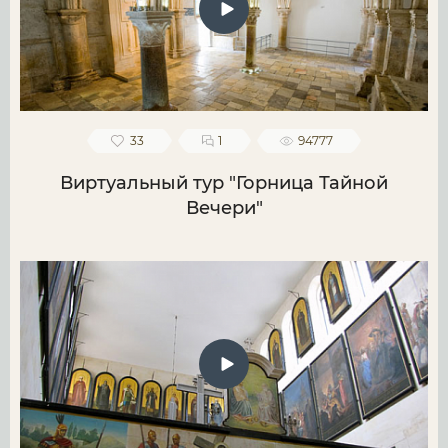
33
1
94777
Виртуальный тур "Горница Тайной
Вечери"