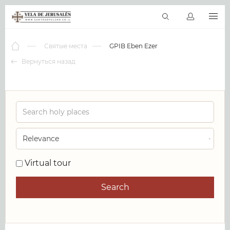
RU
Виртуальные туры
Библиотека
Наши святыни
Новос
Святые места
GPIB Eben Ezer
Вернуться назад
0
Virtual tour
Search