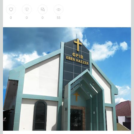
0
0
0
55