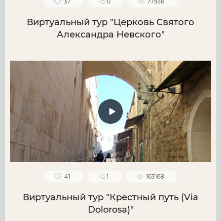
37
0
77938
Виртуальный тур "Церковь Святого
Александра Невского"
41
1
163168
Виртуальный тур "Крестный путь (Via
Dolorosa)"