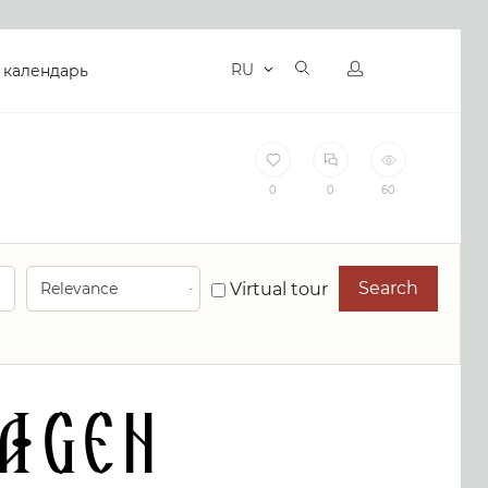
RU
 календарь
0
0
60
Search
Virtual tour
agen