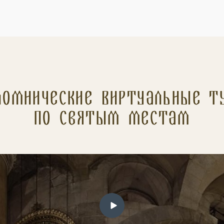
ломнические Виртуальные т
по святым местам