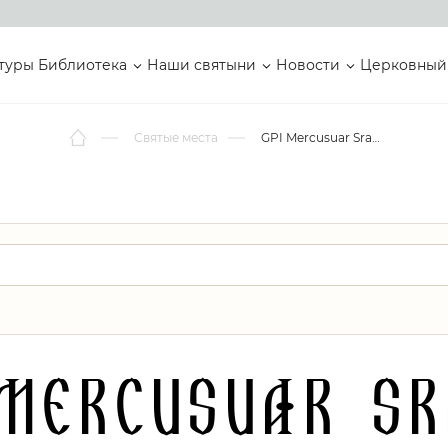
туры
Библиотека
Наши святыни
Новости
Церковный
Святые места
GPI Mercusuar Sragen
 Mercusuar Sr