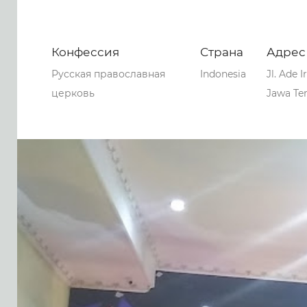
Конфессия
Страна
Адрес
Русская православная
Indonesia
Jl. Ade 
церковь
Jawa Ten
0
0
0
60