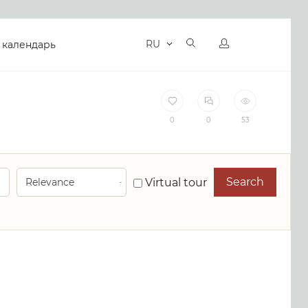
RU
 календарь
0
0
53
Search
Virtual tour