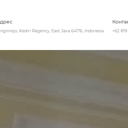
дрес
Конта
inginrejo, Kediri Regency, East Java 64176, Indonesia
+62 819