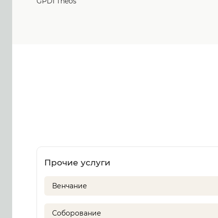
GPDI Theos
Прочие услуги
Венчание
Соборование