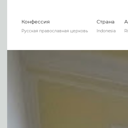
Конфессия
Страна
А
Русская православная церковь
Indonesia
R
0
0
0
53