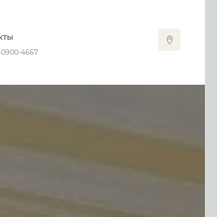
кты
-0900-4667