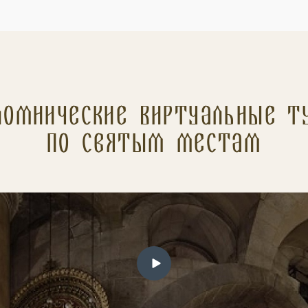
ломнические Виртуальные т
по святым местам