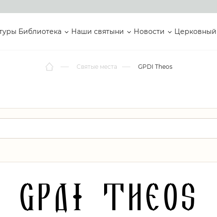
туры
Библиотека
Наши святыни
Новости
Церковный
Святые места
GPDI Theos
GPDI Theos