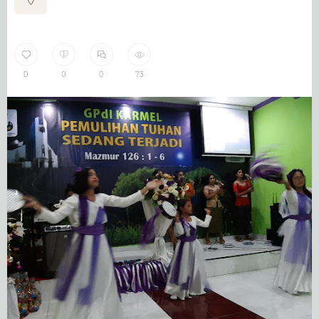
0
0
0
73