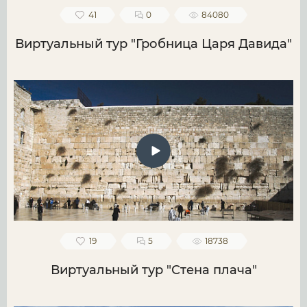
41
0
84080
Виртуальный тур "Гробница Царя Давида"
19
5
18738
Виртуальный тур "Стена плача"