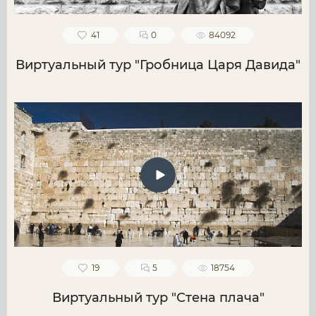
41
0
84092
Виртуальный тур "Гробница Царя Давида"
19
5
18754
Виртуальный тур "Стена плача"