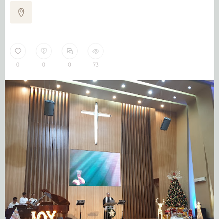
0
0
0
73