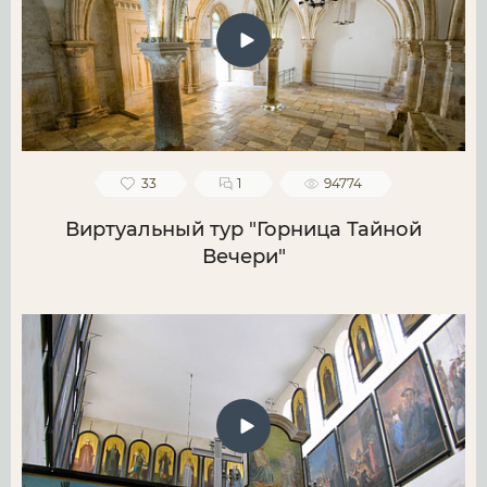
33
1
94774
Виртуальный тур "Горница Тайной
Вечери"