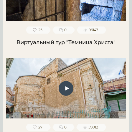
25
0
96147
Виртуальный тур "Темница Христа"
27
0
59012