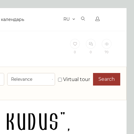
RU
 календарь
0
0
70
Search
Virtual tour
Kudus",