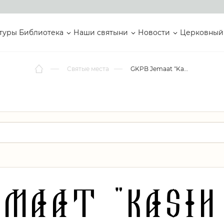
туры
Библиотека
Наши святыни
Новости
Церковный
Святые места
GKPB Jemaat "Kasih Kudus", Denpasar Utara
emaat "Kasih 