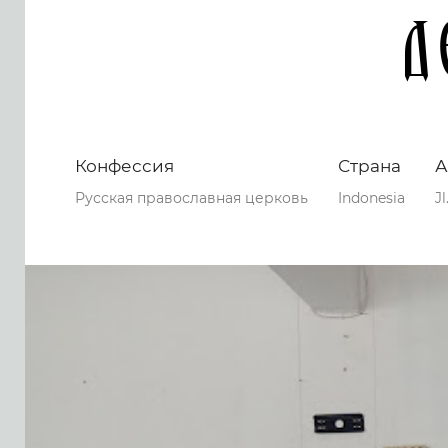
D
Конфессия
Страна
А
Русская православная церковь
Indonesia
J
0
0
0
70