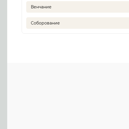
Венчание
Соборование