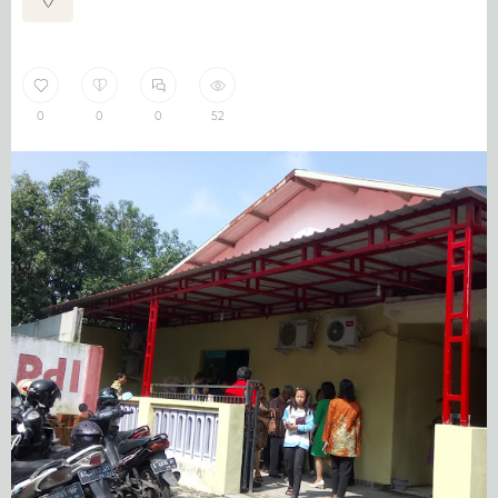
0
0
0
52