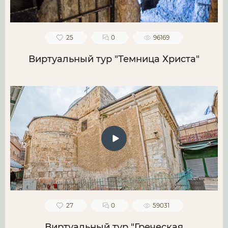
25
0
96169
Виртуальный тур "Темница Христа"
27
0
59031
Виртуальный тур "Греческая