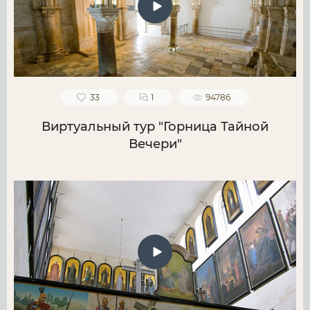
33
1
94786
Виртуальный тур "Горница Тайной
Вечери"