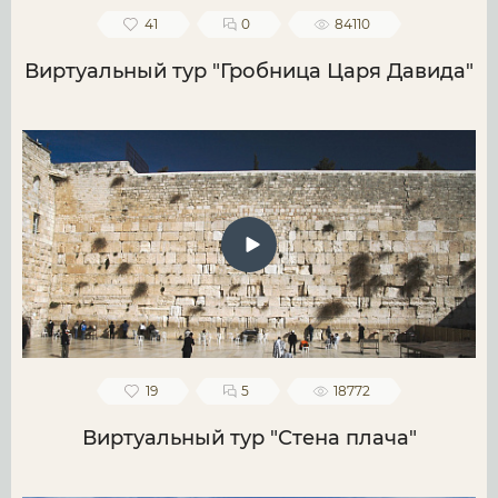
41
0
84110
Виртуальный тур "Гробница Царя Давида"
19
5
18772
Виртуальный тур "Стена плача"