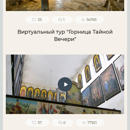
33
1
94763
Виртуальный тур "Горница Тайной
Вечери"
37
0
77921