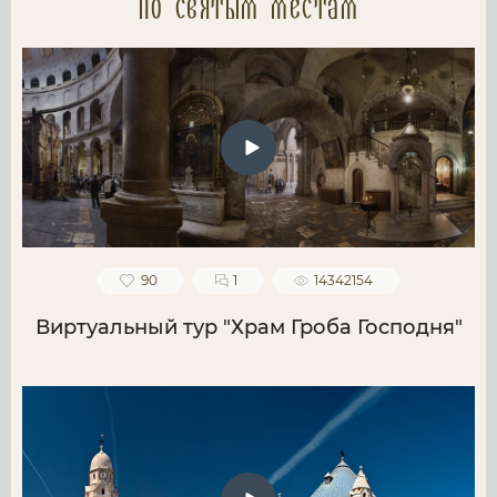
по святым местам
90
1
14342154
Виртуальный тур "Храм Гроба Господня"