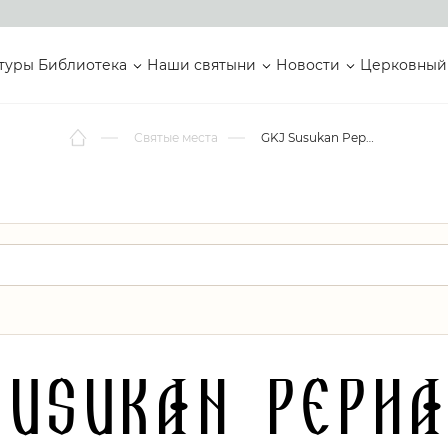
туры
Библиотека
Наши святыни
Новости
Церковный
Святые места
GKJ Susukan Pephantan Tambakromo
Susukan Peph