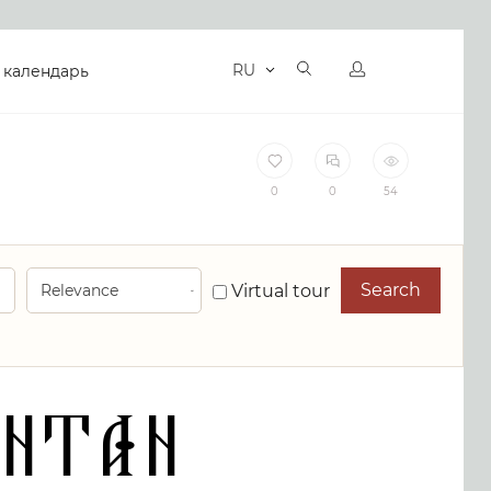
RU
 календарь
0
0
54
Search
Virtual tour
antan