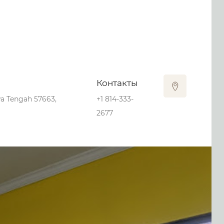
Контакты
wa Tengah 57663,
+1 814-333-
2677