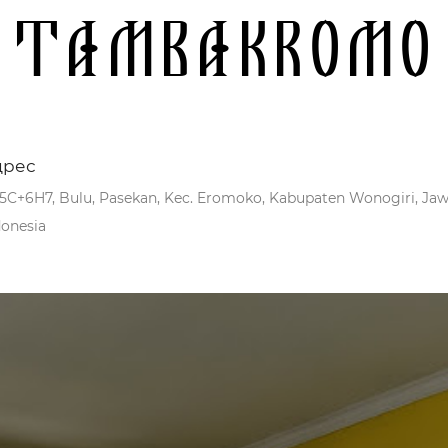
Tambakromo
дрес
5C+6H7, Bulu, Pasekan, Kec. Eromoko, Kabupaten Wonogiri, Ja
donesia