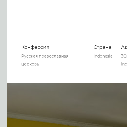
Конфессия
Страна
А
Русская православная
Indonesia
3Q
церковь
In
0
0
0
54