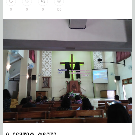
0
0
0
135