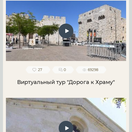
27
0
69298
Виртуальный тур "Дорога к Храму"