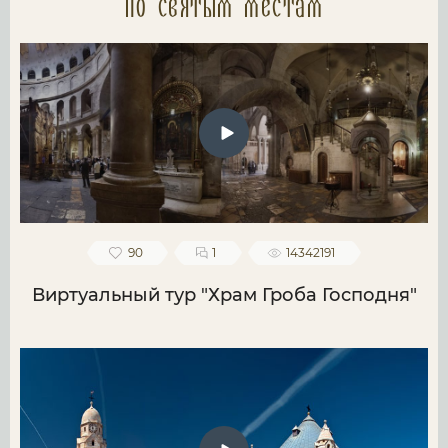
по святым местам
90
1
14342191
Виртуальный тур "Храм Гроба Господня"