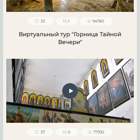
33
1
94780
Виртуальный тур "Горница Тайной
Вечери"
37
0
77932