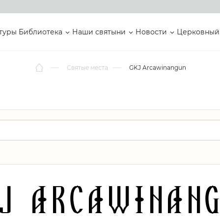
туры
Библиотека
Наши святыни
Новости
Церковный
Святые места
GKJ Arcawinangun
J Arcawinan