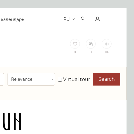
RU
 календарь
0
0
116
Search
Virtual tour
gun