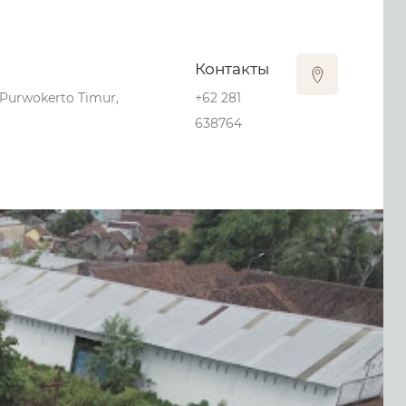
Контакты
, Purwokerto Timur,
+62 281
638764