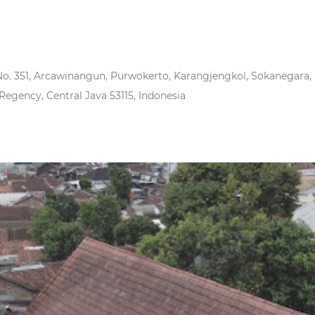
 No. 351, Arcawinangun, Purwokerto, Karangjengkol, Sokanegara
gency, Central Java 53115, Indonesia