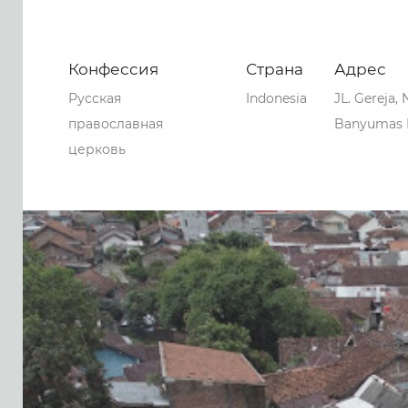
Конфессия
Страна
Адрес
Русская
Indonesia
JL. Gereja,
православная
Banyumas Re
церковь
0
0
0
116