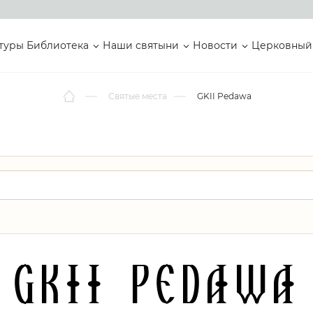
туры
Библиотека
Наши святыни
Новости
Церковный
Святые места
GKII Pedawa
GKII Pedawa