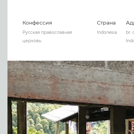
Конфессия
Страна
Ад
Русская православная
Indonesia
br.
церковь
Ind
0
0
0
44