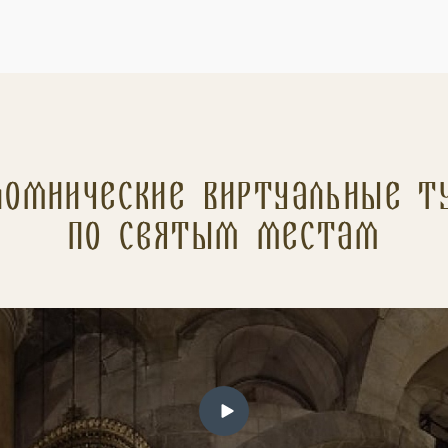
ломнические Виртуальные т
по святым местам