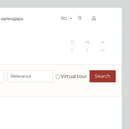
RU
 календарь
0
0
44
Search
Virtual tour