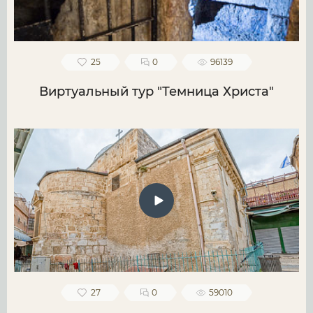
25
0
96139
Виртуальный тур "Темница Христа"
27
0
59010