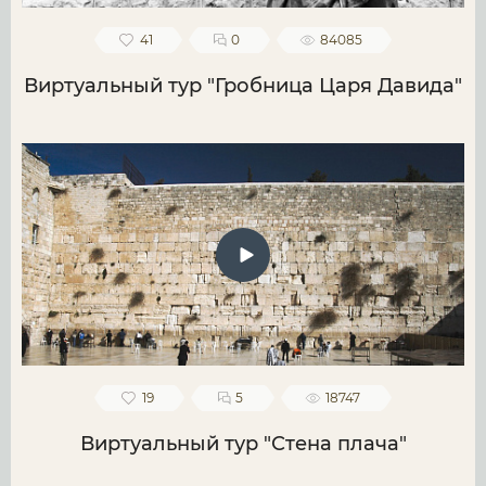
41
0
84085
Виртуальный тур "Гробница Царя Давида"
19
5
18747
Виртуальный тур "Стена плача"