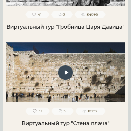
41
0
84096
Виртуальный тур "Гробница Царя Давида"
19
5
18757
Виртуальный тур "Стена плача"