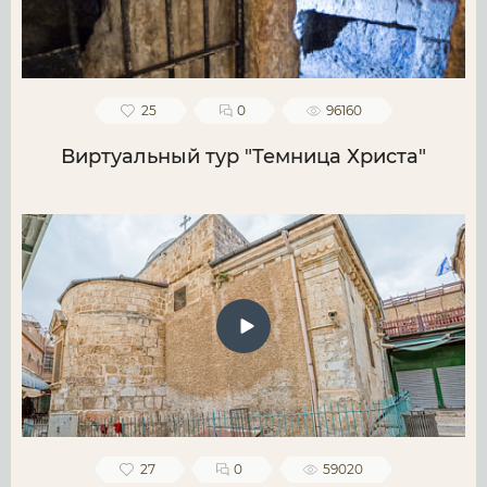
25
0
96160
Виртуальный тур "Темница Христа"
27
0
59020