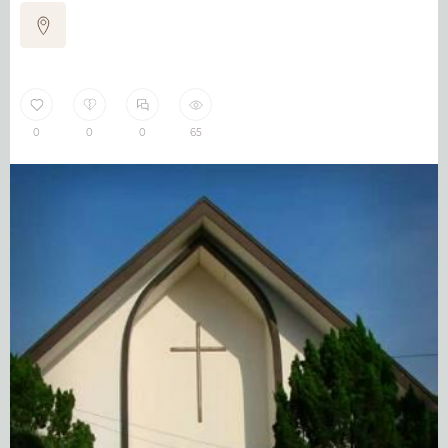
0
0
0
65