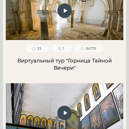
33
1
94779
Виртуальный тур "Горница Тайной
Вечери"