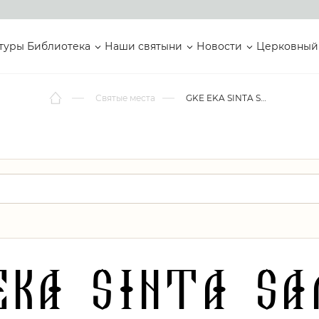
туры
Библиотека
Наши святыни
Новости
Церковный
Святые места
GKE EKA SINTA SAMPIT
EKA SINTA S