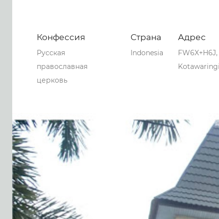
Конфессия
Страна
Адрес
Русская
Indonesia
FW6X+H6J, 
православная
Kotawaringi
церковь
0
0
0
175