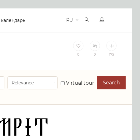
RU
 календарь
0
0
175
Search
Virtual tour
AMPIT