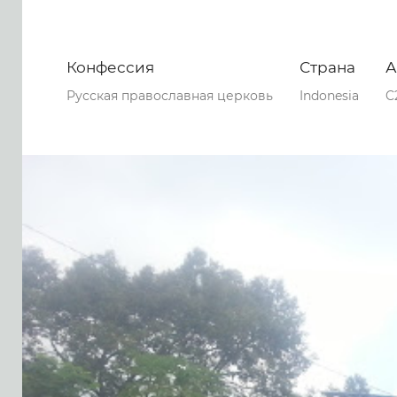
Конфессия
Страна
А
Русская православная церковь
Indonesia
C
0
0
0
96