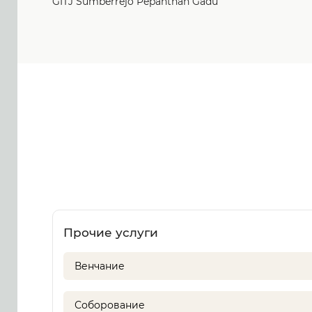
GITJ Sumberrejo Pepanthan Gadu
Прочие услуги
Венчание
Соборование