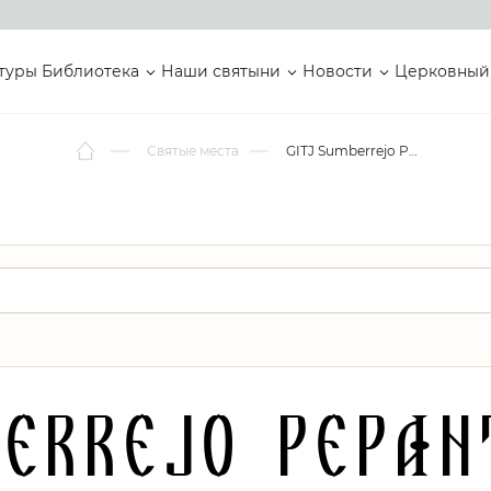
туры
Библиотека
Наши святыни
Новости
Церковный
Святые места
GITJ Sumberrejo Pepanthan Gadu
errejo Pepa