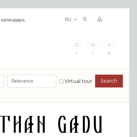
RU
 календарь
0
0
96
Search
Virtual tour
nthan Gadu