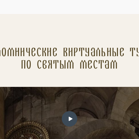
ломнические Виртуальные т
по святым местам