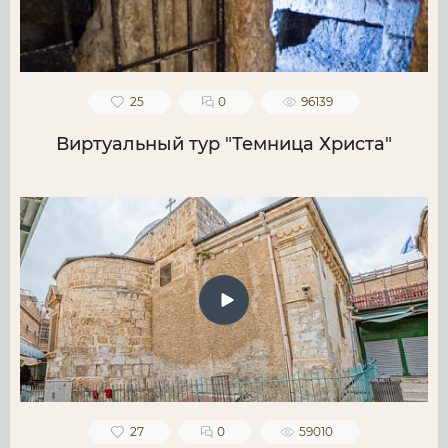
25
0
96139
Виртуальный тур "Темница Христа"
27
0
59010