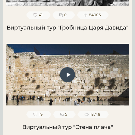
41
0
84086
Виртуальный тур "Гробница Царя Давида"
19
5
18748
Виртуальный тур "Стена плача"