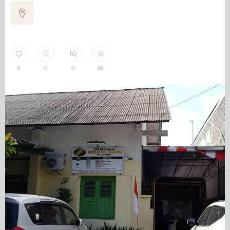
0
0
0
65