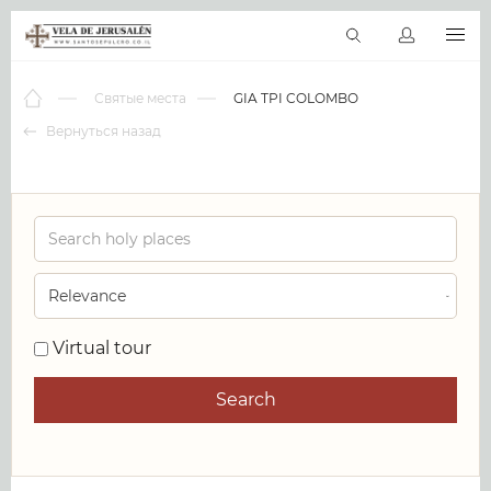
RU
Виртуальные туры
Библиотека
Наши святыни
Новос
Святые места
GIA TPI COLOMBO
Вернуться назад
0
Virtual tour
Search